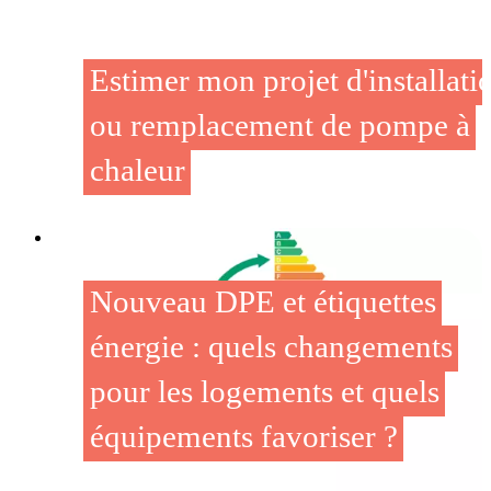
Estimer mon projet d'installati
ou remplacement de pompe à
chaleur
Nouveau DPE et étiquettes
énergie : quels changements
pour les logements et quels
équipements favoriser ?