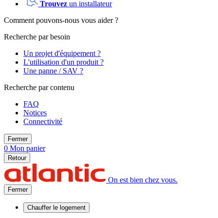
Trouvez
un installateur
Comment pouvons-nous vous aider ?
Recherche par besoin
Un projet d'équipement ?
L'utilisation d'un produit ?
Une panne / SAV ?
Recherche par contenu
FAQ
Notices
Connectivité
Fermer
0
Mon panier
Retour
On est bien chez vous.
Fermer
Chauffer
le logement