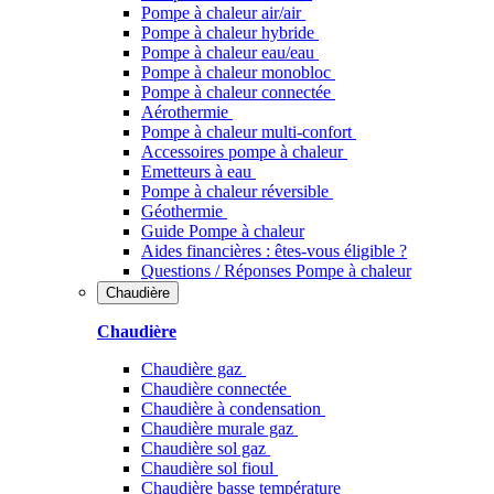
Pompe à chaleur air/air
Pompe à chaleur hybride
Pompe à chaleur​ eau/eau
Pompe à chaleur monobloc
Pompe à chaleur connectée
Aérothermie
Pompe à chaleur multi-confort
Accessoires pompe à chaleur
Emetteurs à eau
Pompe à chaleur réversible
Géothermie
Guide Pompe à chaleur
Aides financières : êtes-vous éligible ?
Questions / Réponses Pompe à chaleur
Chaudière
Chaudière
Chaudière gaz
Chaudière connectée
Chaudière à condensation
Chaudière murale gaz
Chaudière sol gaz
Chaudière sol fioul
Chaudière basse température