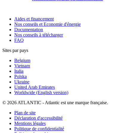
Aides et financement
Nos conseils et Economie d'énergie
Documentation
Nos conseils à télécharger
FAQ
Sites par pays
Belgium
Vietnam
Italia
Polska
Ukraine
United Arab Emirates
Worldwide (English version)
© 2026 ATLANTIC - Atlantic est une marque française.
Plan de site
Déclaration d'accessibilité
Mentions légales
Politique de confidentialité