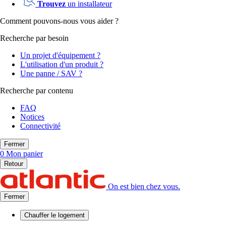
Trouvez
un installateur
Comment pouvons-nous vous aider ?
Recherche par besoin
Un projet d'équipement ?
L'utilisation d'un produit ?
Une panne / SAV ?
Recherche par contenu
FAQ
Notices
Connectivité
Fermer
0
Mon panier
Retour
On est bien chez vous.
Fermer
Chauffer
le logement