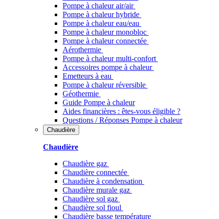
Pompe à chaleur air/air
Pompe à chaleur hybride
Pompe à chaleur​ eau/eau
Pompe à chaleur monobloc
Pompe à chaleur connectée
Aérothermie
Pompe à chaleur multi-confort
Accessoires pompe à chaleur
Emetteurs à eau
Pompe à chaleur réversible
Géothermie
Guide Pompe à chaleur
Aides financières : êtes-vous éligible ?
Questions / Réponses Pompe à chaleur
Chaudière
Chaudière
Chaudière gaz
Chaudière connectée
Chaudière à condensation
Chaudière murale gaz
Chaudière sol gaz
Chaudière sol fioul
Chaudière basse température