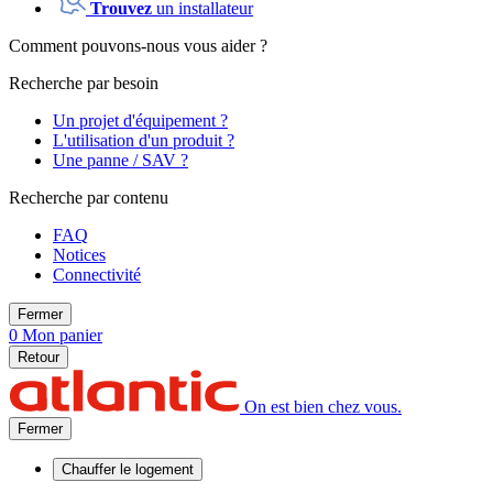
Trouvez
un installateur
Comment pouvons-nous vous aider ?
Recherche par besoin
Un projet d'équipement ?
L'utilisation d'un produit ?
Une panne / SAV ?
Recherche par contenu
FAQ
Notices
Connectivité
Fermer
0
Mon panier
Retour
On est bien chez vous.
Fermer
Chauffer
le logement