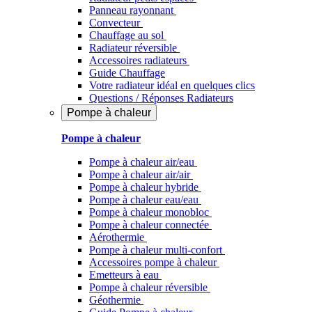
Panneau rayonnant
Convecteur
Chauffage au sol
Radiateur réversible
Accessoires radiateurs
Guide Chauffage
Votre radiateur idéal en quelques clics
Questions / Réponses Radiateurs
Pompe à chaleur
Pompe à chaleur
Pompe à chaleur air/eau
Pompe à chaleur air/air
Pompe à chaleur hybride
Pompe à chaleur​ eau/eau
Pompe à chaleur monobloc
Pompe à chaleur connectée
Aérothermie
Pompe à chaleur multi-confort
Accessoires pompe à chaleur
Emetteurs à eau
Pompe à chaleur réversible
Géothermie