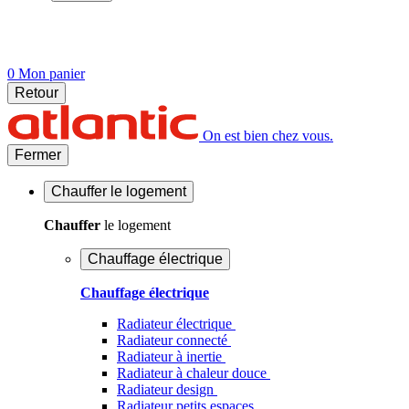
0
Mon panier
Retour
On est bien chez vous.
Fermer
Chauffer
le logement
Chauffer
le logement
Chauffage électrique
Chauffage électrique
Radiateur électrique
Radiateur connecté
Radiateur à inertie
Radiateur à chaleur douce
Radiateur design
Radiateur petits espaces