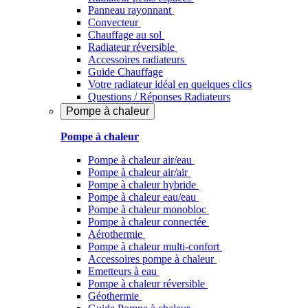
Panneau rayonnant
Convecteur
Chauffage au sol
Radiateur réversible
Accessoires radiateurs
Guide Chauffage
Votre radiateur idéal en quelques clics
Questions / Réponses Radiateurs
Pompe à chaleur
Pompe à chaleur
Pompe à chaleur air/eau
Pompe à chaleur air/air
Pompe à chaleur hybride
Pompe à chaleur​ eau/eau
Pompe à chaleur monobloc
Pompe à chaleur connectée
Aérothermie
Pompe à chaleur multi-confort
Accessoires pompe à chaleur
Emetteurs à eau
Pompe à chaleur réversible
Géothermie