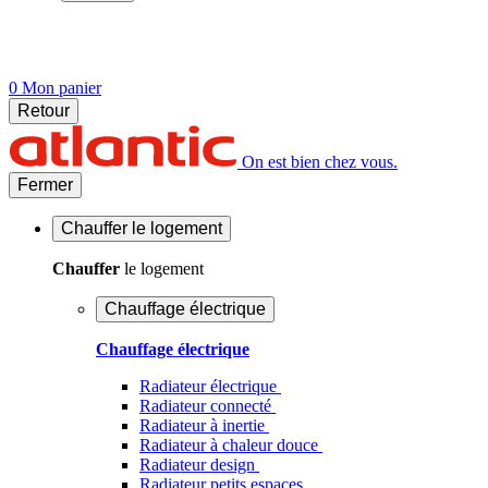
0
Mon panier
Retour
On est bien chez vous.
Fermer
Chauffer
le logement
Chauffer
le logement
Chauffage électrique
Chauffage électrique
Radiateur électrique
Radiateur connecté
Radiateur à inertie
Radiateur à chaleur douce
Radiateur design
Radiateur petits espaces