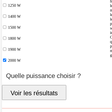
h
1250 W
l
m
l
1400 W
l
p
1500 W
s
i
C
1800 W
q
p
1900 W
m
g
2000 W
Quelle puissance choisir ?
Voir les résultats