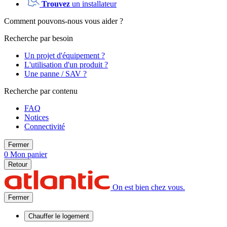
Trouvez
un installateur
Comment pouvons-nous vous aider ?
Recherche par besoin
Un projet d'équipement ?
L'utilisation d'un produit ?
Une panne / SAV ?
Recherche par contenu
FAQ
Notices
Connectivité
Fermer
0
Mon panier
Retour
On est bien chez vous.
Fermer
Chauffer
le logement