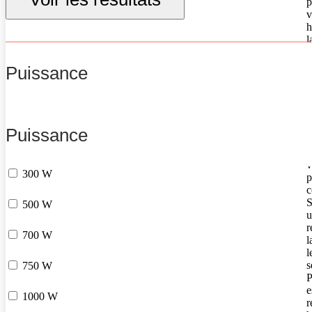
p
v
h
l
p
(
Puissance
q
v
a
c
d
Puissance
l
(
v
300 W
p
c
S
500 W
u
r
700 W
l
l
s
750 W
P
e
1000 W
r