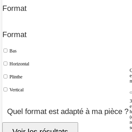
Format
Format
Bas
Horizontal
Q
e
Plinthe
m
Vertical
3
e
Quel format est adapté à ma pièce ?
h
(
r
s
Voir les résultats