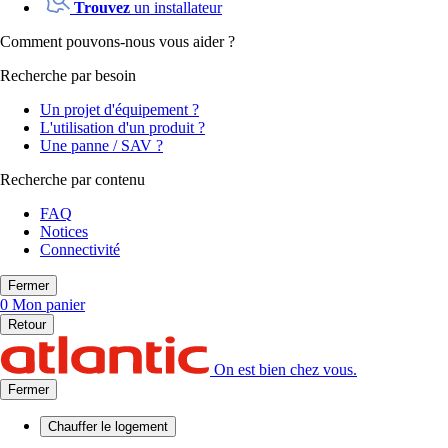
Trouvez
un installateur
Comment pouvons-nous vous aider ?
Recherche par besoin
Un projet d'équipement ?
L'utilisation d'un produit ?
Une panne / SAV ?
Recherche par contenu
FAQ
Notices
Connectivité
Fermer
0
Mon panier
Retour
On est bien chez vous.
Fermer
Chauffer
le logement