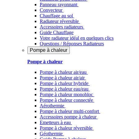
Panneau rayonnant
Convecteur
Chauffage au sol
Radiateur réversible
Accessoires radiateurs
Guide Chauffage
Votre radiateur idéal en quelques clics
Questions / Réponses Radiateurs
Pompe à chaleur
Pompe à chaleur
Pompe à chaleur air/eau
Pompe à chaleur air/air
Pompe à chaleur hybride
Pompe à chaleur​ eau/eau
Pompe à chaleur monobloc
Pompe à chaleur connectée
Aérothermie
Pompe à chaleur multi-confort
Accessoires pompe à chaleur
Emetteurs à eau
Pompe à chaleur réversible
Géothermie