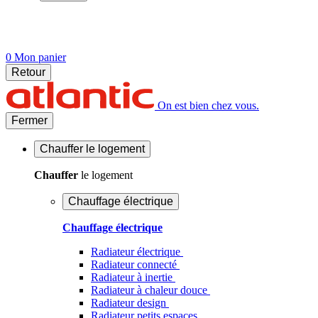
0
Mon panier
Retour
On est bien chez vous.
Fermer
Chauffer
le logement
Chauffer
le logement
Chauffage électrique
Chauffage électrique
Radiateur électrique
Radiateur connecté
Radiateur à inertie
Radiateur à chaleur douce
Radiateur design
Radiateur petits espaces