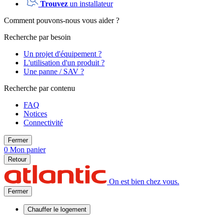
Trouvez
un installateur
Comment pouvons-nous vous aider ?
Recherche par besoin
Un projet d'équipement ?
L'utilisation d'un produit ?
Une panne / SAV ?
Recherche par contenu
FAQ
Notices
Connectivité
Fermer
0
Mon panier
Retour
On est bien chez vous.
Fermer
Chauffer
le logement