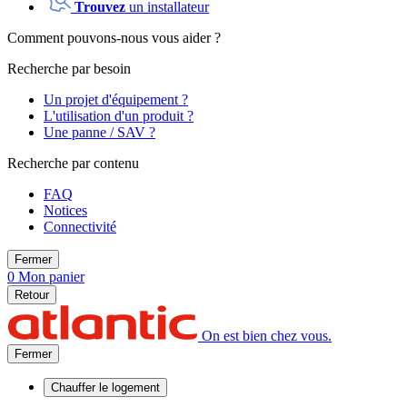
Trouvez
un installateur
Comment pouvons-nous vous aider ?
Recherche par besoin
Un projet d'équipement ?
L'utilisation d'un produit ?
Une panne / SAV ?
Recherche par contenu
FAQ
Notices
Connectivité
Fermer
0
Mon panier
Retour
On est bien chez vous.
Fermer
Chauffer
le logement