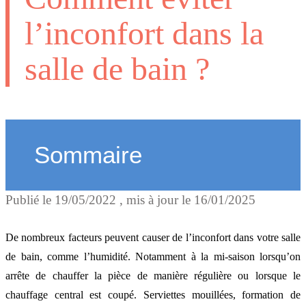
l’inconfort dans la
salle de bain ?
Sommaire
Publié le
19/05/2022
, mis à jour le
16/01/2025
Aérez la salle de bain
De nombreux facteurs peuvent causer de l’inconfort dans votre salle
Pensez au mode « boost/
de bain, comme l’humidité. Notamment à la mi-saison lorsqu’on
arrête de chauffer la pièce de manière régulière ou lorsque le
séchage » sur votre sèche-
chauffage central est coupé. Serviettes mouillées, formation de