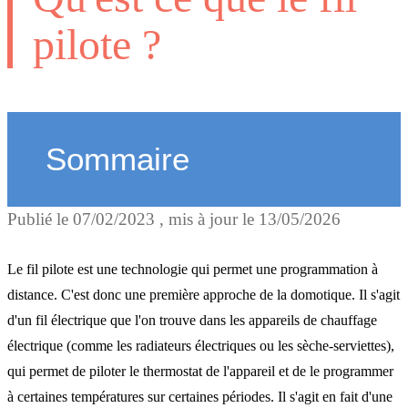
pilote ?
Sommaire
Publié le
07/02/2023
, mis à jour le
13/05/2026
Le matériel pour piloter d
appareils non connectés a
Le fil pilote est une technologie qui permet une programmation à
le fil pilote
distance. C'est donc une première approche de la domotique. Il s'agit
d'un fil électrique que l'on trouve dans les appareils de chauffage
électrique (comme les radiateurs électriques ou les sèche-serviettes),
Piloter ses appareils non
qui permet de piloter le thermostat de l'appareil et de le programmer
connectés avec le fil pilote
à certaines températures sur certaines périodes. Il s'agit en fait d'une