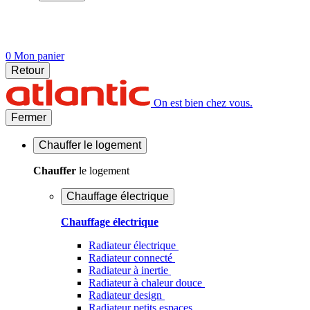
0
Mon panier
Retour
On est bien chez vous.
Fermer
Chauffer
le logement
Chauffer
le logement
Chauffage électrique
Chauffage électrique
Radiateur électrique
Radiateur connecté
Radiateur à inertie
Radiateur à chaleur douce
Radiateur design
Radiateur petits espaces