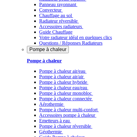
Panneau rayonnant
Convecteur
Chauffage au sol
Radiateur réversible
Accessoires radiateurs
Guide Chauffage
Votre radiateur idéal en quelques clics
Questions / Réponses Radiateurs
Pompe à chaleur
Pompe à chaleur
Pompe à chaleur air/eau
Pompe à chaleur air/air
Pompe à chaleur hybride
Pompe à chaleur​ eau/eau
Pompe à chaleur monobloc
Pompe à chaleur connectée
Aérothermie
Pompe à chaleur multi-confort
Accessoires pompe à chaleur
Emetteurs à eau
Pompe à chaleur réversible
Géothermie