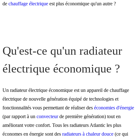
électrique économique
de
chauffage électrique
est plus économique qu'un autre ?
Radiateurs électriques
économiques : comparais
Qu'est-ce qu'un radiateur
Les avantages d'un radiate
électrique économique ?
électrique économique
Un radiateur électrique économique est un appareil de chauffage
Installation de radiateurs
électrique de nouvelle génération équipé de technologies et
électriques économiques :
fonctionnalités vous permettant de réaliser des
économies d'énergie
passez par un pro !
(par rapport à un
convecteur
de première génération) tout en
améliorant votre confort. Tous les radiateurs Atlantic les plus
économes en énergie sont des
radiateurs à chaleur douce
(ce qui