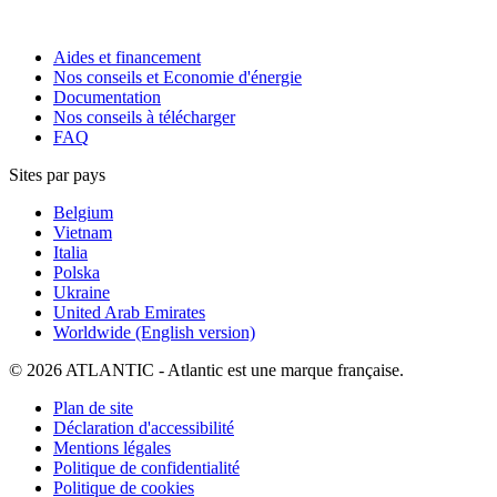
Aides et financement
Nos conseils et Economie d'énergie
Documentation
Nos conseils à télécharger
FAQ
Sites par pays
Belgium
Vietnam
Italia
Polska
Ukraine
United Arab Emirates
Worldwide (English version)
© 2026 ATLANTIC - Atlantic est une marque française.
Plan de site
Déclaration d'accessibilité
Mentions légales
Politique de confidentialité
Politique de cookies