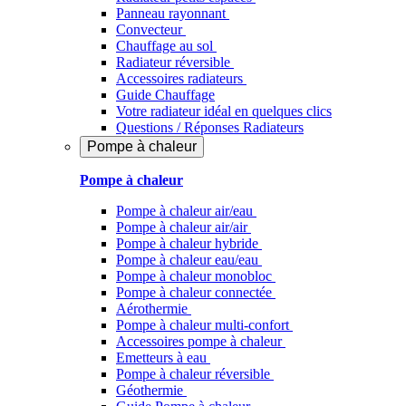
Panneau rayonnant
Convecteur
Chauffage au sol
Radiateur réversible
Accessoires radiateurs
Guide Chauffage
Votre radiateur idéal en quelques clics
Questions / Réponses Radiateurs
Pompe à chaleur
Pompe à chaleur
Pompe à chaleur air/eau
Pompe à chaleur air/air
Pompe à chaleur hybride
Pompe à chaleur​ eau/eau
Pompe à chaleur monobloc
Pompe à chaleur connectée
Aérothermie
Pompe à chaleur multi-confort
Accessoires pompe à chaleur
Emetteurs à eau
Pompe à chaleur réversible
Géothermie