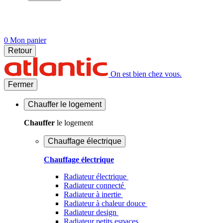
0
Mon panier
Retour
On est bien chez vous.
Fermer
Chauffer
le logement
Chauffer
le logement
Chauffage électrique
Chauffage électrique
Radiateur électrique
Radiateur connecté
Radiateur à inertie
Radiateur à chaleur douce
Radiateur design
Radiateur petits espaces