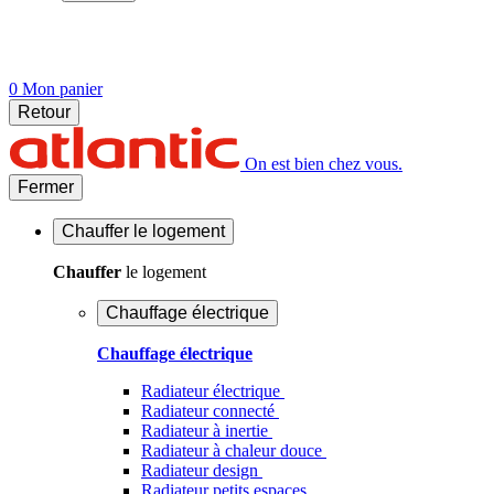
0
Mon panier
Retour
On est bien chez vous.
Fermer
Chauffer
le logement
Chauffer
le logement
Chauffage électrique
Chauffage électrique
Radiateur électrique
Radiateur connecté
Radiateur à inertie
Radiateur à chaleur douce
Radiateur design
Radiateur petits espaces