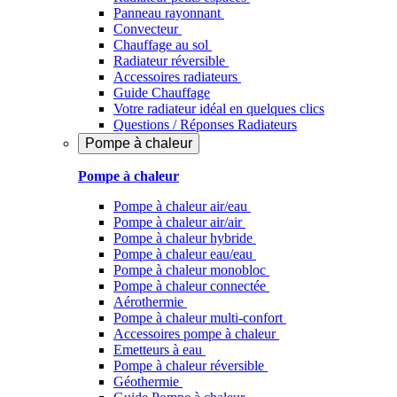
Panneau rayonnant
Convecteur
Chauffage au sol
Radiateur réversible
Accessoires radiateurs
Guide Chauffage
Votre radiateur idéal en quelques clics
Questions / Réponses Radiateurs
Pompe à chaleur
Pompe à chaleur
Pompe à chaleur air/eau
Pompe à chaleur air/air
Pompe à chaleur hybride
Pompe à chaleur​ eau/eau
Pompe à chaleur monobloc
Pompe à chaleur connectée
Aérothermie
Pompe à chaleur multi-confort
Accessoires pompe à chaleur
Emetteurs à eau
Pompe à chaleur réversible
Géothermie