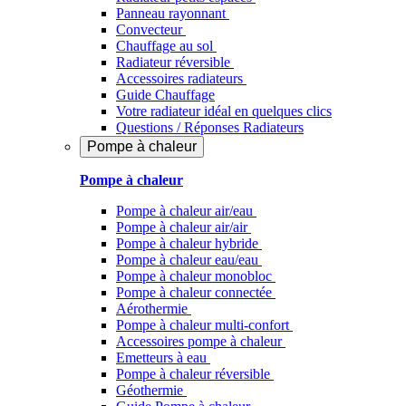
Panneau rayonnant
Convecteur
Chauffage au sol
Radiateur réversible
Accessoires radiateurs
Guide Chauffage
Votre radiateur idéal en quelques clics
Questions / Réponses Radiateurs
Pompe à chaleur
Pompe à chaleur
Pompe à chaleur air/eau
Pompe à chaleur air/air
Pompe à chaleur hybride
Pompe à chaleur​ eau/eau
Pompe à chaleur monobloc
Pompe à chaleur connectée
Aérothermie
Pompe à chaleur multi-confort
Accessoires pompe à chaleur
Emetteurs à eau
Pompe à chaleur réversible
Géothermie