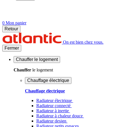
0
Mon panier
Retour
On est bien chez vous.
Fermer
Chauffer
le logement
Chauffer
le logement
Chauffage électrique
Chauffage électrique
Radiateur électrique
Radiateur connecté
Radiateur à inertie
Radiateur à chaleur douce
Radiateur design
Radiateur petits espaces