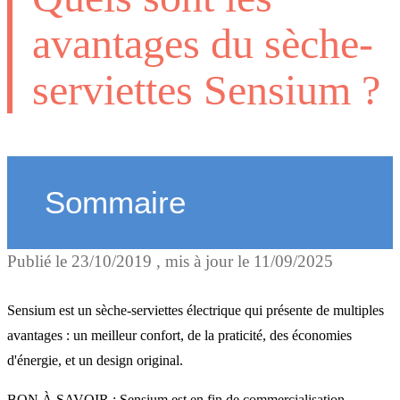
avantages du sèche-
serviettes Sensium ?
Sommaire
Publié le
23/10/2019
, mis à jour le
11/09/2025
Sensium : du confort !
Sensium est un sèche-serviettes électrique qui présente de multiples
Sensium : pratique au
avantages : un meilleur confort, de la praticité, des économies
d'énergie, et un design original.
quotidien
BON À SAVOIR : Sensium est en fin de commercialisation.