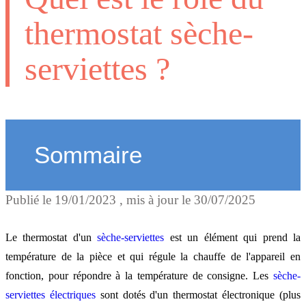
thermostat sèche-
serviettes ?
Sommaire
Publié le
19/01/2023
, mis à jour le
30/07/2025
Programmation du sèche-
serviettes
Le thermostat d'un
sèche-serviettes
est un élément qui prend la
température de la pièce et qui régule la chauffe de l'appareil en
fonction, pour répondre à la température de consigne. Les
sèche-
Les fonctionnalités confor
serviettes électriques
sont dotés d'un thermostat électronique (plus