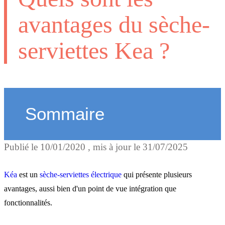
avantages du sèche-
serviettes Kea ?
Sommaire
Publié le
10/01/2020
, mis à jour le
31/07/2025
Kéa, un sèche-serviettes p
les petites salles de bains
Kéa
est un
sèche-serviettes électrique
qui présente plusieurs
avantages, aussi bien d'un point de vue intégration que
fonctionnalités.
Kéa, un sèche-serviettes