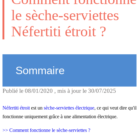
le sèche-serviettes
Néfertiti étroit ?
Sommaire
Publié le
08/01/2020
, mis à jour le
30/07/2025
Le corps de chauffe de
Néfertiti étroit
Néfertiti étroit
est un
sèche-serviettes électrique
, ce qui veut dire qu'il
fonctionne uniquement grâce à une alimentation électrique.
Néfertiti étroit, utilisable
>> Comment fonctionne le sèche-serviettes ?