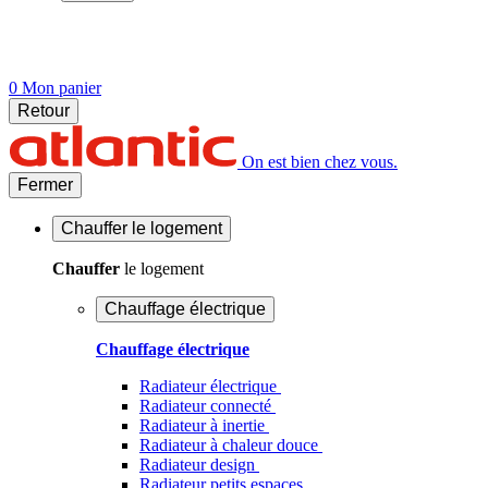
0
Mon panier
Retour
On est bien chez vous.
Fermer
Chauffer
le logement
Chauffer
le logement
Chauffage électrique
Chauffage électrique
Radiateur électrique
Radiateur connecté
Radiateur à inertie
Radiateur à chaleur douce
Radiateur design
Radiateur petits espaces