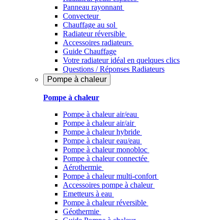
Panneau rayonnant
Convecteur
Chauffage au sol
Radiateur réversible
Accessoires radiateurs
Guide Chauffage
Votre radiateur idéal en quelques clics
Questions / Réponses Radiateurs
Pompe à chaleur
Pompe à chaleur
Pompe à chaleur air/eau
Pompe à chaleur air/air
Pompe à chaleur hybride
Pompe à chaleur​ eau/eau
Pompe à chaleur monobloc
Pompe à chaleur connectée
Aérothermie
Pompe à chaleur multi-confort
Accessoires pompe à chaleur
Emetteurs à eau
Pompe à chaleur réversible
Géothermie