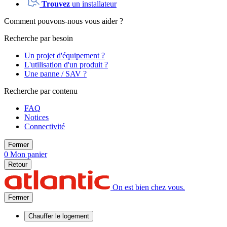
Trouvez
un installateur
Comment pouvons-nous vous aider ?
Recherche par besoin
Un projet d'équipement ?
L'utilisation d'un produit ?
Une panne / SAV ?
Recherche par contenu
FAQ
Notices
Connectivité
Fermer
0
Mon panier
Retour
On est bien chez vous.
Fermer
Chauffer
le logement