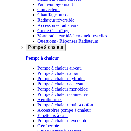
Panneau rayonnant
Convecteur
Chauffage au sol
Radiateur réversible
Accessoires radiateurs
Guide Chauffage
Votre radiateur idéal en quelques clics
Questions / Réponses Radiateurs
Pompe à chaleur
Pompe à chaleur
Pompe à chaleur air/eau
Pompe à chaleur air/air
Pompe à chaleur hybride
Pompe à chaleur​ eau/eau
Pompe à chaleur monobloc
Pompe à chaleur connectée
Aérothermie
Pompe à chaleur multi-confort
Accessoires pompe à chaleur
Emetteurs à eau
Pompe à chaleur réversible
Géothermie