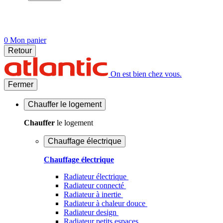
0
Mon panier
Retour
On est bien chez vous.
Fermer
Chauffer
le logement
Chauffer
le logement
Chauffage électrique
Chauffage électrique
Radiateur électrique
Radiateur connecté
Radiateur à inertie
Radiateur à chaleur douce
Radiateur design
Radiateur petits espaces