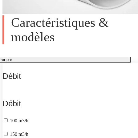
Caractéristiques &
modèles
trer par
Débit
Débit
100 m3/h
150 m3/h