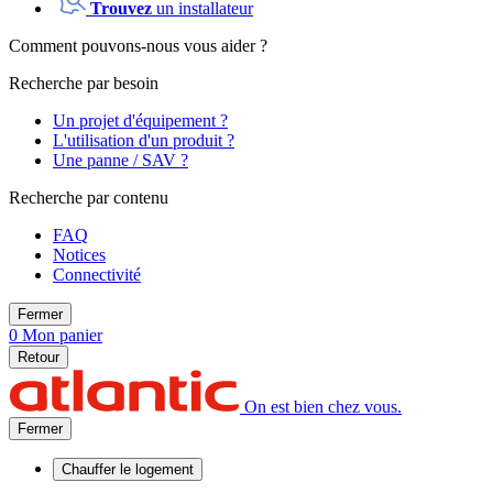
Trouvez
un installateur
Comment pouvons-nous vous aider ?
Recherche par besoin
Un projet d'équipement ?
L'utilisation d'un produit ?
Une panne / SAV ?
Recherche par contenu
FAQ
Notices
Connectivité
Fermer
0
Mon panier
Retour
On est bien chez vous.
Fermer
Chauffer
le logement