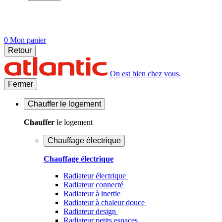
0
Mon panier
Retour
On est bien chez vous.
Fermer
Chauffer
le logement
Chauffer
le logement
Chauffage électrique
Chauffage électrique
Radiateur électrique
Radiateur connecté
Radiateur à inertie
Radiateur à chaleur douce
Radiateur design
Radiateur petits espaces