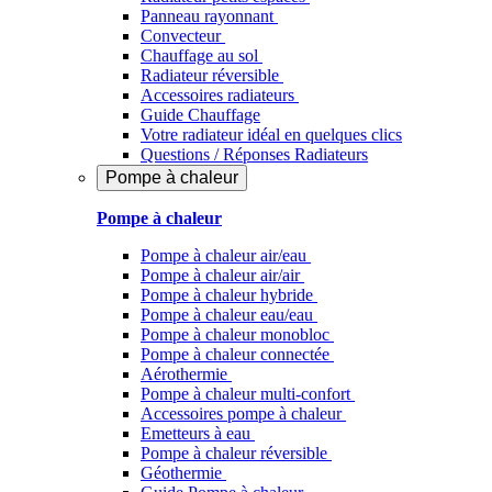
Panneau rayonnant
Convecteur
Chauffage au sol
Radiateur réversible
Accessoires radiateurs
Guide Chauffage
Votre radiateur idéal en quelques clics
Questions / Réponses Radiateurs
Pompe à chaleur
Pompe à chaleur
Pompe à chaleur air/eau
Pompe à chaleur air/air
Pompe à chaleur hybride
Pompe à chaleur​ eau/eau
Pompe à chaleur monobloc
Pompe à chaleur connectée
Aérothermie
Pompe à chaleur multi-confort
Accessoires pompe à chaleur
Emetteurs à eau
Pompe à chaleur réversible
Géothermie