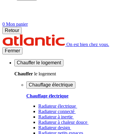
0
Mon panier
Retour
On est bien chez vous.
Fermer
Chauffer
le logement
Chauffer
le logement
Chauffage électrique
Chauffage électrique
Radiateur électrique
Radiateur connecté
Radiateur à inertie
Radiateur à chaleur douce
Radiateur design
Radiateur petits espaces