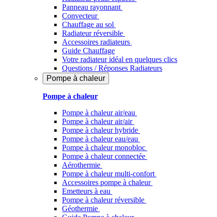
Panneau rayonnant
Convecteur
Chauffage au sol
Radiateur réversible
Accessoires radiateurs
Guide Chauffage
Votre radiateur idéal en quelques clics
Questions / Réponses Radiateurs
Pompe à chaleur
Pompe à chaleur
Pompe à chaleur air/eau
Pompe à chaleur air/air
Pompe à chaleur hybride
Pompe à chaleur​ eau/eau
Pompe à chaleur monobloc
Pompe à chaleur connectée
Aérothermie
Pompe à chaleur multi-confort
Accessoires pompe à chaleur
Emetteurs à eau
Pompe à chaleur réversible
Géothermie