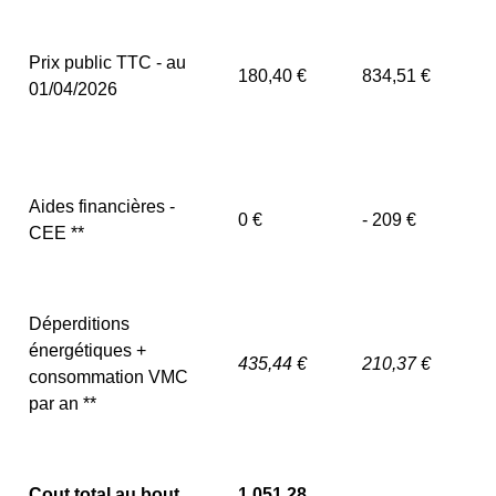
Prix public TTC - au
180,40 €
834,51 €
01/04/2026
Aides financières -
0 €
- 209 €
CEE **
Déperditions
énergétiques +
435,44 €
210,37 €
consommation VMC
par an **
Cout total au bout
1 051,28