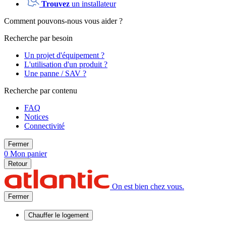
Trouvez
un installateur
Comment pouvons-nous vous aider ?
Recherche par besoin
Un projet d'équipement ?
L'utilisation d'un produit ?
Une panne / SAV ?
Recherche par contenu
FAQ
Notices
Connectivité
Fermer
0
Mon panier
Retour
On est bien chez vous.
Fermer
Chauffer
le logement