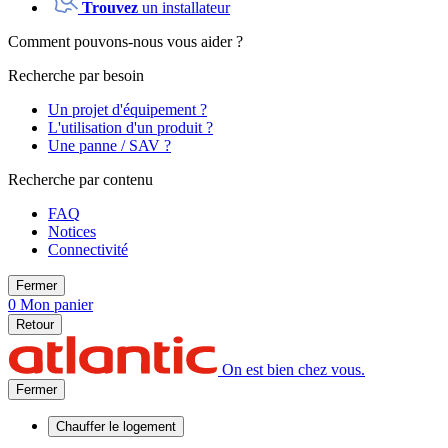
Trouvez
un installateur
Comment pouvons-nous vous aider ?
Recherche par besoin
Un projet d'équipement ?
L'utilisation d'un produit ?
Une panne / SAV ?
Recherche par contenu
FAQ
Notices
Connectivité
Fermer
0
Mon panier
Retour
On est bien chez vous.
Fermer
Chauffer
le logement