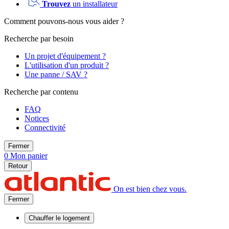
Trouvez
un installateur
Comment pouvons-nous vous aider ?
Recherche par besoin
Un projet d'équipement ?
L'utilisation d'un produit ?
Une panne / SAV ?
Recherche par contenu
FAQ
Notices
Connectivité
Fermer
0
Mon panier
Retour
On est bien chez vous.
Fermer
Chauffer
le logement