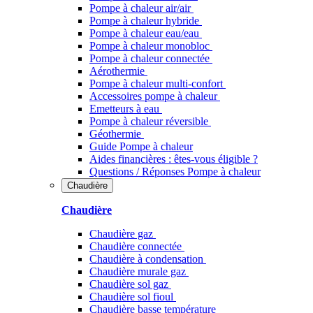
Pompe à chaleur air/air
Pompe à chaleur hybride
Pompe à chaleur​ eau/eau
Pompe à chaleur monobloc
Pompe à chaleur connectée
Aérothermie
Pompe à chaleur multi-confort
Accessoires pompe à chaleur
Emetteurs à eau
Pompe à chaleur réversible
Géothermie
Guide Pompe à chaleur
Aides financières : êtes-vous éligible ?
Questions / Réponses Pompe à chaleur
Chaudière
Chaudière
Chaudière gaz
Chaudière connectée
Chaudière à condensation
Chaudière murale gaz
Chaudière sol gaz
Chaudière sol fioul
Chaudière basse température