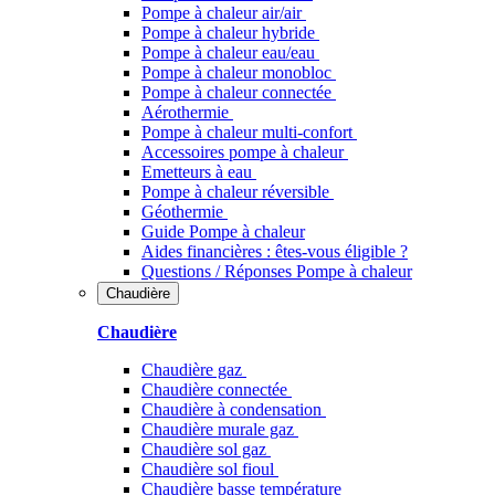
Pompe à chaleur air/air
Pompe à chaleur hybride
Pompe à chaleur​ eau/eau
Pompe à chaleur monobloc
Pompe à chaleur connectée
Aérothermie
Pompe à chaleur multi-confort
Accessoires pompe à chaleur
Emetteurs à eau
Pompe à chaleur réversible
Géothermie
Guide Pompe à chaleur
Aides financières : êtes-vous éligible ?
Questions / Réponses Pompe à chaleur
Chaudière
Chaudière
Chaudière gaz
Chaudière connectée
Chaudière à condensation
Chaudière murale gaz
Chaudière sol gaz
Chaudière sol fioul
Chaudière basse température