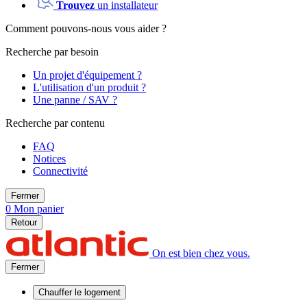
Trouvez
un installateur
Comment pouvons-nous vous aider ?
Recherche par besoin
Un projet d'équipement ?
L'utilisation d'un produit ?
Une panne / SAV ?
Recherche par contenu
FAQ
Notices
Connectivité
Fermer
0
Mon panier
Retour
On est bien chez vous.
Fermer
Chauffer
le logement