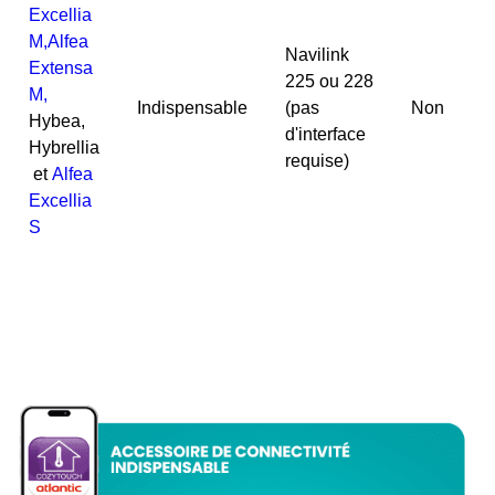
Excellia
M,
Alfea
Navilink
Extensa
225 ou 228
M,
Indispensable
(pas
Non
Hybea,
d'interface
Hybrellia
requise)
et
Alfea
Excellia
S