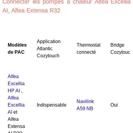
Connecter les pompes à chaleur Alfea Excellia
AI, Alfea Extensa R32
Application
Modèles
Thermostat
Bridge
Atlantic
de PAC
connecté
Cozytouch
Cozytouch
Alfea
Excellia
HP AI
,
Alfea
Navilink
Excellia
Indispensable
Oui
A59 NB
AI
et
Alfea
Extensa