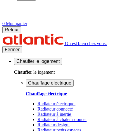
0
Mon panier
Retour
On est bien chez vous.
Fermer
Chauffer
le logement
Chauffer
le logement
Chauffage électrique
Chauffage électrique
Radiateur électrique
Radiateur connecté
Radiateur à inertie
Radiateur à chaleur douce
Radiateur design
Radiateur petits espaces