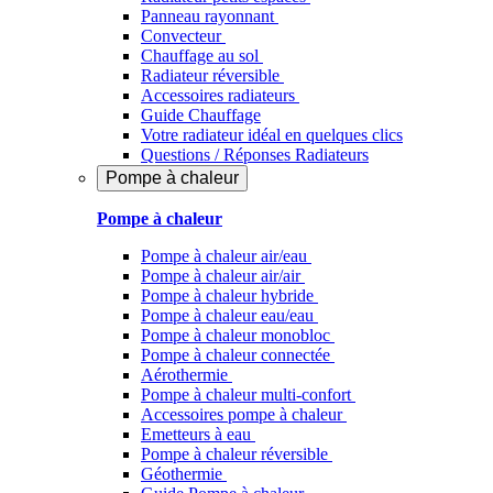
Panneau rayonnant
Convecteur
Chauffage au sol
Radiateur réversible
Accessoires radiateurs
Guide Chauffage
Votre radiateur idéal en quelques clics
Questions / Réponses Radiateurs
Pompe à chaleur
Pompe à chaleur
Pompe à chaleur air/eau
Pompe à chaleur air/air
Pompe à chaleur hybride
Pompe à chaleur​ eau/eau
Pompe à chaleur monobloc
Pompe à chaleur connectée
Aérothermie
Pompe à chaleur multi-confort
Accessoires pompe à chaleur
Emetteurs à eau
Pompe à chaleur réversible
Géothermie