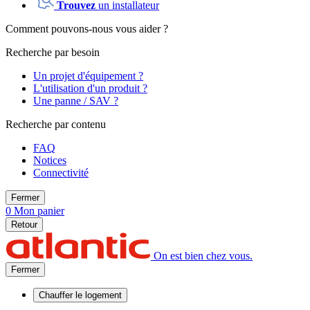
Trouvez
un installateur
Comment pouvons-nous vous aider ?
Recherche par besoin
Un projet d'équipement ?
L'utilisation d'un produit ?
Une panne / SAV ?
Recherche par contenu
FAQ
Notices
Connectivité
Fermer
0
Mon panier
Retour
On est bien chez vous.
Fermer
Chauffer
le logement