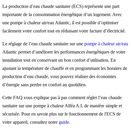
température d’une pompe 
La production d’eau chaude sanitaire (ECS) représente une part
chaleur Alféa AI ?
importante de la consommation énergétique d’un logement. Avec
une pompe à chaleur air/eau Atlantic, il est possible d’optimiser
facilement votre confort tout en réduisant votre facture d’électricité.
Programmer l’eau chaude
Le réglage de l’eau chaude sanitaire sur une
pompe à chaleur air/eau
sanitaire d’une pompe à
Atlantic permet d’améliorer les performances énergétiques de votre
chaleur Alféa AI
installation tout en conservant un bon confort d’utilisation. En
ajustant la température de chauffe et en programmant les horaires de
production d’eau chaude, vous pouvez réaliser des économies
Besoin d’aide pour régler
d’énergie sans perdre en confort au quotidien.
votre pompe à chaleur ?
Cette FAQ vous explique pas à pas comment régler l’eau chaude
sanitaire sur une pompe à chaleur Alféa A.I. de manière simple et
sécurisée. Pour en savoir plus sur le fonctionnement de l'ECS de
votre appareil, consultez notre
guide
.