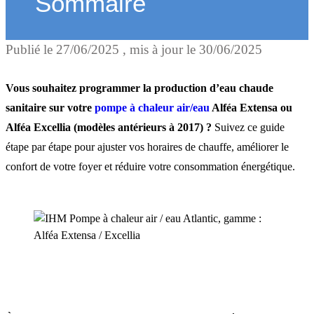
Sommaire
Publié le
27/06/2025
, mis à jour le
30/06/2025
Pourquoi programmer l’e
chaude sanitaire avec une
Vous souhaitez programmer la production d’eau chaude
pompe à chaleur ?
sanitaire sur votre
pompe à chaleur air/eau
Alféa Extensa ou
Alféa Excellia (modèles antérieurs à 2017) ?
Suivez ce guide
étape par étape pour ajuster vos horaires de chauffe, améliorer le
Comment programmer l’e
confort de votre foyer et réduire votre consommation énergétique.
chaude sanitaire sur une
pompe à chaleur Alféa ?
Besoin d’aide pour
programmer votre pompe 
chaleur ?