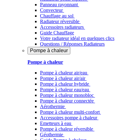
Panneau rayonnant
Convecteur
Chauffage au sol
Radiateur réversible
Accessoires radiateurs
Guide Chauffage
Votre radiateur idéal en quelques clics
Questions / Réponses Radiateurs
Pompe à chaleur
Pompe à chaleur
Pompe à chaleur air/eau
Pompe à chaleur air/air
Pompe à chaleur hybride
Pompe à chaleur​ eau/eau
Pompe à chaleur monobloc
Pompe à chaleur connectée
Aérothermie
Pompe à chaleur multi-confort
Accessoires pompe à chaleur
Emetteurs à eau
Pompe à chaleur réversible
Géothermie