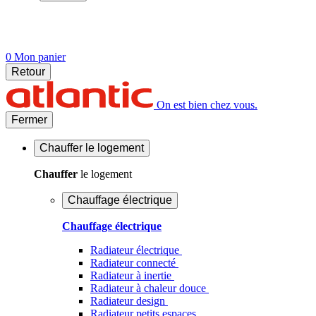
0
Mon panier
Retour
On est bien chez vous.
Fermer
Chauffer
le logement
Chauffer
le logement
Chauffage électrique
Chauffage électrique
Radiateur électrique
Radiateur connecté
Radiateur à inertie
Radiateur à chaleur douce
Radiateur design
Radiateur petits espaces