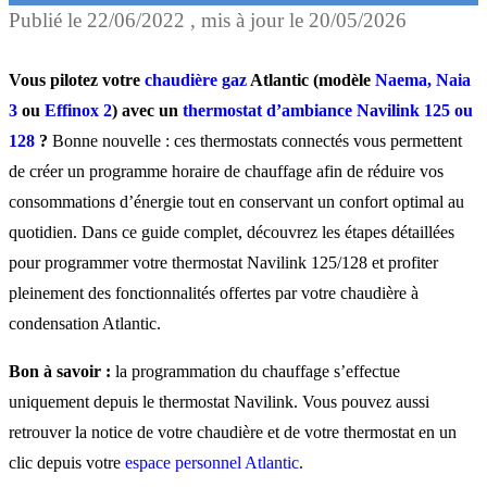
Publié le
22/06/2022
, mis à jour le
20/05/2026
Pourquoi programmer sa
chaudière Atlantic ?
Vous pilotez votre
chaudière gaz
Atlantic (modèle
Naema, Naia
3
ou
Effinox 2
) avec un
thermostat d’ambiance Navilink 125 ou
128
?
Bonne nouvelle : ces thermostats connectés vous permettent
Étapes pour programmer l
de créer un programme horaire de chauffage afin de réduire vos
thermostat Navilink 125/1
consommations d’énergie tout en conservant un confort optimal au
quotidien. Dans ce guide complet, découvrez les étapes détaillées
pour programmer votre thermostat Navilink 125/128 et profiter
Tutoriel vidéo :
pleinement des fonctionnalités offertes par votre chaudière à
programmation du thermos
condensation Atlantic.
Navilink 125/128
Bon à savoir :
la programmation du chauffage s’effectue
uniquement depuis le thermostat Navilink. Vous pouvez aussi
Application Atlantic
retrouver la notice de votre chaudière et de votre thermostat en un
clic depuis votre
espace personnel Atlantic
.
Cozytouch : pilotez votre