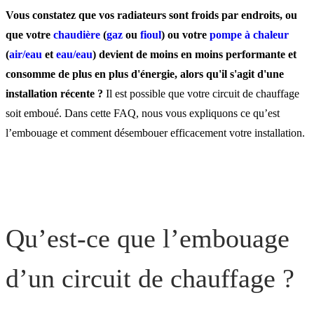
d’un circuit de chauffage 
Vous constatez que vos radiateurs sont froids par endroits, ou
que votre
chaudière
(
gaz
ou
fioul
) ou votre
pompe à chaleur
(
air/eau
et
eau/eau
) devient de moins en moins performante et
Comment réaliser le
consomme de plus en plus d'énergie, alors qu'il s'agit d'une
désembouage d’un circuit
installation récente ?
Il est possible que votre circuit de chauffage
chauffage ?
soit emboué. Dans cette FAQ, nous vous expliquons ce qu’est
l’embouage et comment désembouer efficacement votre installation.
Quand faut-il désembouer
votre circuit de chauffage 
Qu’est-ce que l’embouage
d’un circuit de chauffage ?