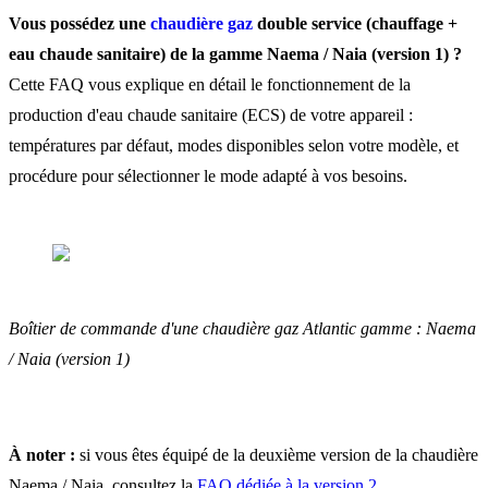
d’une chaudière gaz Naem
Vous possédez une
chaudière gaz
double service (chauffage +
Naia (version 1) ?
eau chaude sanitaire) de la gamme Naema / Naia (version 1) ?
Cette FAQ vous explique en détail le fonctionnement de la
production d'eau chaude sanitaire (ECS) de votre appareil :
Quels sont les modes
températures par défaut, modes disponibles selon votre modèle, et
disponibles sur une chaudi
procédure pour sélectionner le mode adapté à vos besoins.
gaz Naema / Naia (version
?
Comment sélectionner un
Boîtier de commande d'une chaudière gaz Atlantic gamme : Naema
/ Naia (version 1)
mode de production d’eau
chaude sanitaire ?
À noter :
si vous êtes équipé de la deuxième version de la chaudière
Naema / Naia, consultez la
FAQ dédiée à la version 2
.