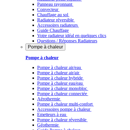
Panneau rayonnant
Convecteur
Chauffage au sol
Radiateur réversible
Accessoires radiateurs
Guide Chauffage
Votre radiateur idéal en quelques clics
Questions / Réponses Radiateurs
Pompe à chaleur
Pompe à chaleur
Pompe à chaleur air/eau
Pompe à chaleur air/air
Pompe à chaleur hybride
Pompe à chaleur​ eau/eau
Pompe à chaleur monobloc
Pompe à chaleur connectée
Aérothermie
Pompe à chaleur multi-confort
Accessoires pompe à chaleur
Emetteurs à eau
Pompe à chaleur réversible
Géothermie