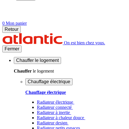
0
Mon panier
Retour
On est bien chez vous.
Fermer
Chauffer
le logement
Chauffer
le logement
Chauffage électrique
Chauffage électrique
Radiateur électrique
Radiateur connecté
Radiateur à inertie
Radiateur à chaleur douce
Radiateur design
Radiateur petits espaces