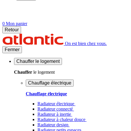
0
Mon panier
Retour
On est bien chez vous.
Fermer
Chauffer
le logement
Chauffer
le logement
Chauffage électrique
Chauffage électrique
Radiateur électrique
Radiateur connecté
Radiateur à inertie
Radiateur à chaleur douce
Radiateur design
Radiateur petits espaces