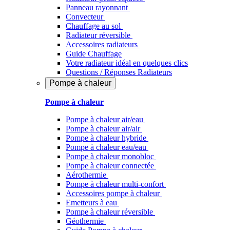
Panneau rayonnant
Convecteur
Chauffage au sol
Radiateur réversible
Accessoires radiateurs
Guide Chauffage
Votre radiateur idéal en quelques clics
Questions / Réponses Radiateurs
Pompe à chaleur
Pompe à chaleur
Pompe à chaleur air/eau
Pompe à chaleur air/air
Pompe à chaleur hybride
Pompe à chaleur​ eau/eau
Pompe à chaleur monobloc
Pompe à chaleur connectée
Aérothermie
Pompe à chaleur multi-confort
Accessoires pompe à chaleur
Emetteurs à eau
Pompe à chaleur réversible
Géothermie