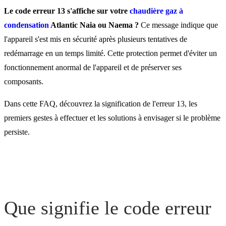
sur une chaudière gaz Naia
Le code erreur 13 s'affiche sur votre
chaudière gaz à
Naema ?
condensation
Atlantic Naia ou Naema ?
Ce message indique que
l'appareil s'est mis en sécurité après plusieurs tentatives de
redémarrage en un temps limité. Cette protection permet d'éviter un
Comment résoudre le cod
fonctionnement anormal de l'appareil et de préserver ses
erreur 13 sur une chaudièr
composants.
Naia ou Naema ?
Dans cette FAQ, découvrez la signification de l'erreur 13, les
premiers gestes à effectuer et les solutions à envisager si le problème
persiste.
Quels autres codes erreur
peuvent apparaître sur une
chaudière Atlantic Naia ou
Naema ?
Que signifie le code erreur