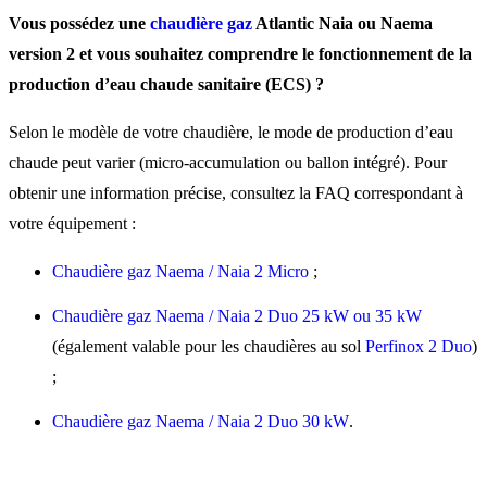
sanitaire est-elle prioritair
Vous possédez une
chaudière gaz
Atlantic Naia ou Naema
sur ma chaudière Naia /
version 2 et vous souhaitez comprendre le fonctionnement de la
production d’eau chaude sanitaire (ECS) ?
Naema 2 ?
Selon le modèle de votre chaudière, le mode de production d’eau
chaude peut varier (micro-accumulation ou ballon intégré). Pour
Quelle température d’eau
obtenir une information précise, consultez la FAQ correspondant à
chaude régler sur une
votre équipement :
chaudière Naia / Naema 2 
Chaudière gaz Naema / Naia 2 Micro
;
Chaudière gaz Naema / Naia 2 Duo 25 kW ou 35 kW
Comment optimiser la
(également valable pour les chaudières au sol
Perfinox 2 Duo
)
production d’eau chaude
;
sanitaire ?
Chaudière gaz Naema / Naia 2 Duo 30 kW
.