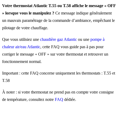
Atlantic affiche « OFF » ?
Votre thermostat Atlantic T.55 ou T.58 affiche le message « OFF
» lorsque vous le manipulez ?
Ce message indique généralement
un mauvais paramétrage de la commande d’ambiance, empêchant le
Comment enlever le mess
pilotage de votre chauffage.
« OFF » sur un thermostat
Que vous utilisiez une
chaudière gaz Atlantic
ou une
pompe à
Atlantic T.55 ou T.58 ?
chaleur air/eau Atlantic
, cette FAQ vous guide pas à pas pour
corriger le message « OFF » sur votre thermostat et retrouver un
Le message « OFF » persi
fonctionnement normal.
: que faire ?
Important : cette FAQ concerne uniquement les thermostats : T.55 et
T.58
À noter : si votre thermostat ne prend pas en compte votre consigne
de température, consultez notre
FAQ
dédiée.