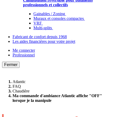
Climatisation réversible pour bâtiments
professionnels et collectifs
Gainables / Zoning
Muraux et consoles compactes
VRF
Multi-splits
Fabricant de confort depuis 1968
Les aides financières pour votre projet
Me connecter
Professionnel
Fermer
Atlantic
FAQ
Chaudière
Ma commande d'ambiance Atlantic affiche "OFF"
lorsque je la manipule