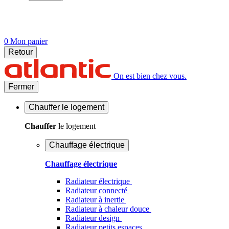
0
Mon panier
Retour
On est bien chez vous.
Fermer
Chauffer
le logement
Chauffer
le logement
Chauffage électrique
Chauffage électrique
Radiateur électrique
Radiateur connecté
Radiateur à inertie
Radiateur à chaleur douce
Radiateur design
Radiateur petits espaces