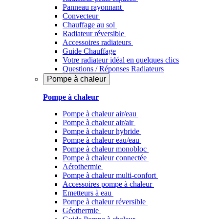
Panneau rayonnant
Convecteur
Chauffage au sol
Radiateur réversible
Accessoires radiateurs
Guide Chauffage
Votre radiateur idéal en quelques clics
Questions / Réponses Radiateurs
Pompe à chaleur
Pompe à chaleur
Pompe à chaleur air/eau
Pompe à chaleur air/air
Pompe à chaleur hybride
Pompe à chaleur​ eau/eau
Pompe à chaleur monobloc
Pompe à chaleur connectée
Aérothermie
Pompe à chaleur multi-confort
Accessoires pompe à chaleur
Emetteurs à eau
Pompe à chaleur réversible
Géothermie